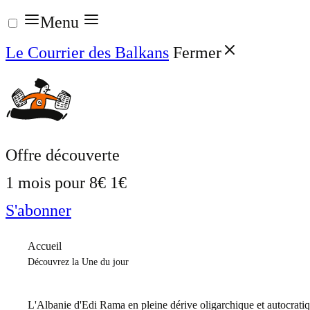
Aller
Menu
au
Le Courrier des Balkans
Fermer
contenu
Offre découverte
1 mois pour
8€
1€
S'abonner
Accueil
Découvrez la Une du jour
L'Albanie d'Edi Rama en pleine dérive oligarchique et autocrati