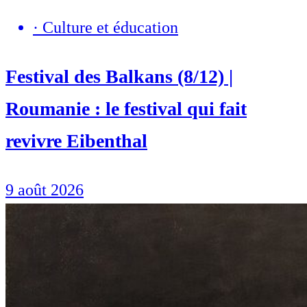
·
Culture et éducation
Festival des Balkans (8/12) |
Roumanie : le festival qui fait
revivre Eibenthal
9 août 2026