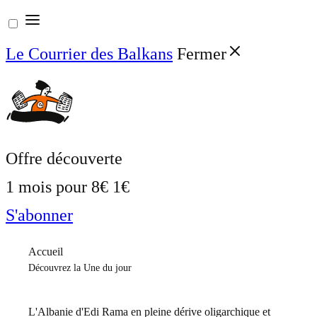
Aller
au
Le Courrier des Balkans
Fermer
contenu
Offre découverte
1 mois pour
8€
1€
S'abonner
Accueil
Découvrez la Une du jour
L'Albanie d'Edi Rama en pleine dérive oligarchique et