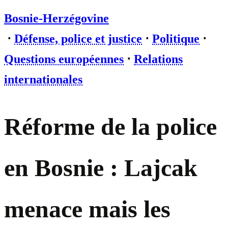
Bosnie-Herzégovine
⋅
Défense, police et justice
⋅
Politique
⋅
Questions européennes
⋅
Relations
internationales
Réforme de la police
en Bosnie : Lajcak
menace mais les