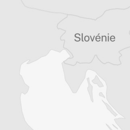
Alexandre Billette
Auteur⋅rice