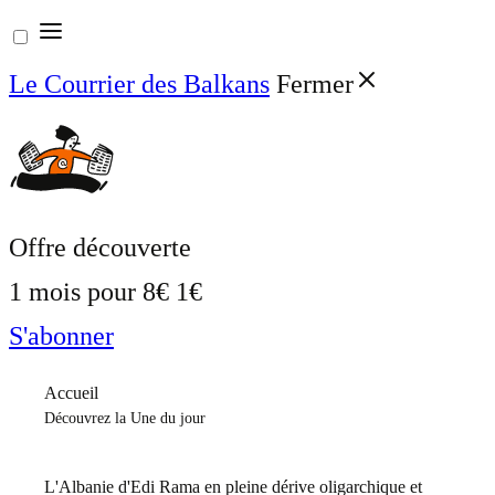
Aller
au
Le Courrier des Balkans
Fermer
contenu
Offre découverte
1 mois pour
8€
1€
S'abonner
Accueil
Découvrez la Une du jour
L'Albanie d'Edi Rama en pleine dérive oligarchique et