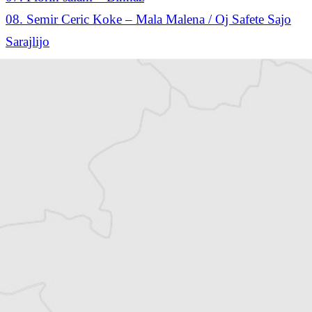
08. Semir Ceric Koke – Mala Malena / Oj Safete Sajo
Sarajlijo
09. Sandu Ciorba – Inconnu
10. Inconnu – Inconnu
11. Mica Nikolic – Inconnu
12. Inconnu – Inconnu
13. Saban Saulic – Inconnu
14. Sandu Ciorba – Inconnu
15. Mica Nikolic – Lukino Kolo
16. Sandu Ciorba – Inconnu