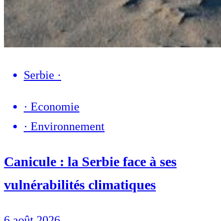
Serbie
·
·
Economie
·
Environnement
Canicule : la Serbie face à ses
vulnérabilités climatiques
6 août 2026