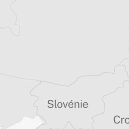
Copier le lien
Imprimer
Partager sur :
Envoyer par e-mail
Facebook
Bluesky
X
LinkedIn
WhatsApp