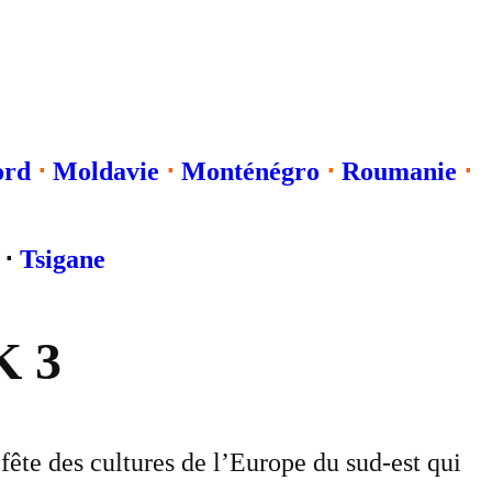
ord
⋅
Moldavie
⋅
Monténégro
⋅
Roumanie
⋅
⋅
Tsigane
K 3
fête des cultures de l’Europe du sud-est qui