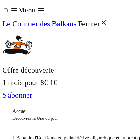
Aller
Menu
au
Le Courrier des Balkans
Fermer
contenu
Offre découverte
1 mois pour
8€
1€
S'abonner
Accueil
Découvrez la Une du jour
L'Albanie d'Edi Rama en pleine dérive oligarchique et autocrati