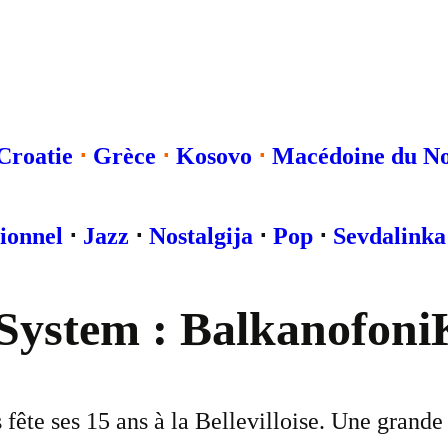
Croatie
⋅
Grèce
⋅
Kosovo
⋅
Macédoine du N
ionnel
⋅
Jazz
⋅
Nostalgija
⋅
Pop
⋅
Sevdalinka
System : Balkanofoni
fête ses 15 ans à la Bellevilloise. Une grande 