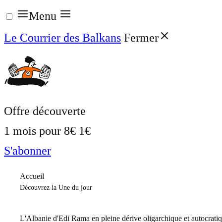
Aller
Menu
au
Le Courrier des Balkans
Fermer
contenu
Offre découverte
1 mois pour
8€
1€
S'abonner
Accueil
Découvrez la Une du jour
L'Albanie d'Edi Rama en pleine dérive oligarchique et autocrati