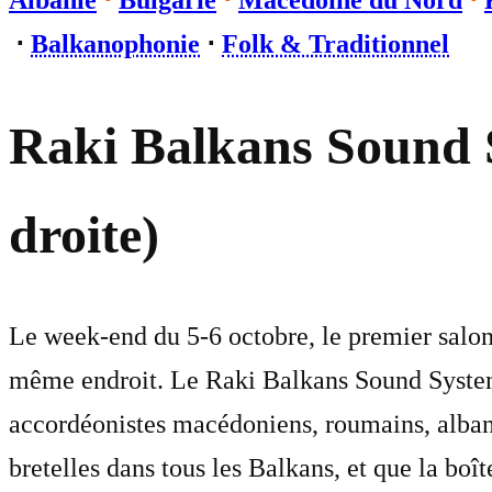
Albanie
⋅
Bulgarie
⋅
Macédoine du Nord
⋅
⋅
Balkanophonie
⋅
Folk & Traditionnel
Raki Balkans Sound S
droite)
Le week-end du 5-6 octobre, le premier salon 
même endroit. Le Raki Balkans Sound System, 
accordéonistes macédoniens, roumains, albanai
bretelles dans tous les Balkans, et que la boî