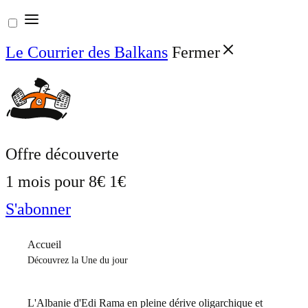
Aller
au
Le Courrier des Balkans
Fermer
contenu
Offre découverte
1 mois pour
8€
1€
S'abonner
Accueil
Découvrez la Une du jour
L'Albanie d'Edi Rama en pleine dérive oligarchique et