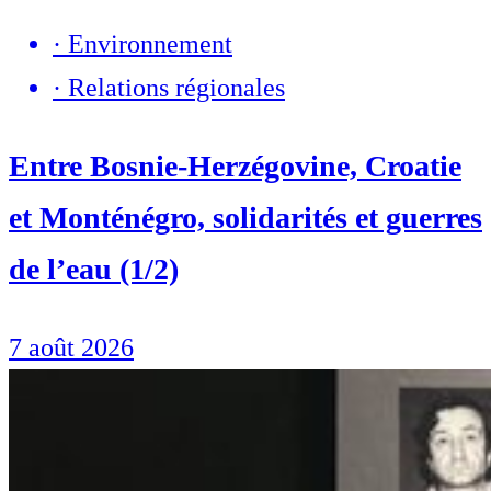
·
Environnement
·
Relations régionales
Entre Bosnie-Herzégovine, Croatie
et Monténégro, solidarités et guerres
de l’eau (1/2)
7 août 2026