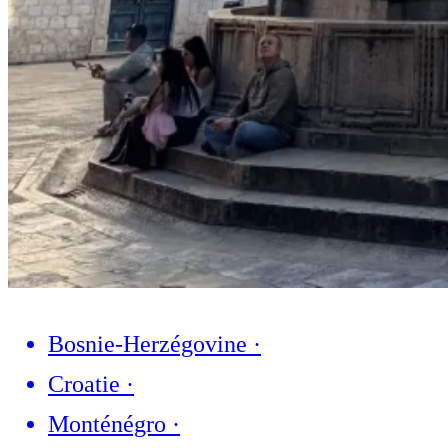
Bosnie-Herzégovine
·
Croatie
·
Monténégro
·