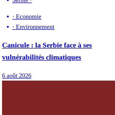
·
Economie
·
Environnement
Canicule : la Serbie face à ses
vulnérabilités climatiques
6 août 2026