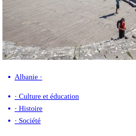
Albanie
·
·
Culture et éducation
·
Histoire
·
Société