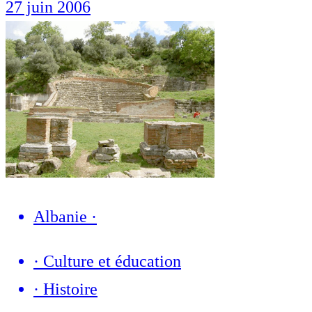
27 juin 2006
Albanie
·
·
Culture et éducation
·
Histoire