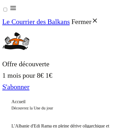
Aller
au
Le Courrier des Balkans
Fermer
contenu
Offre découverte
1 mois pour
8€
1€
S'abonner
Accueil
Découvrez la Une du jour
L'Albanie d'Edi Rama en pleine dérive oligarchique et