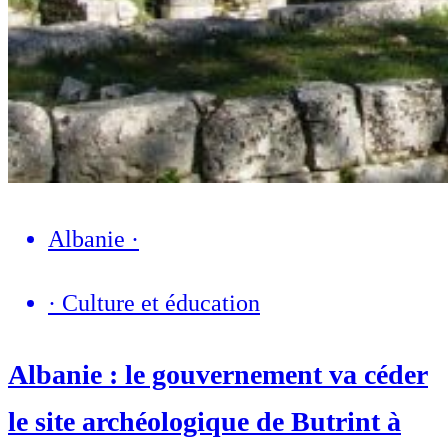
Albanie
·
·
Culture et éducation
Albanie : le gouvernement va céder
le site archéologique de Butrint à