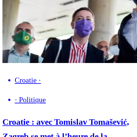
Croatie
·
·
Politique
Croatie : avec Tomislav Tomašević,
Zagreb se met à l’heure de la