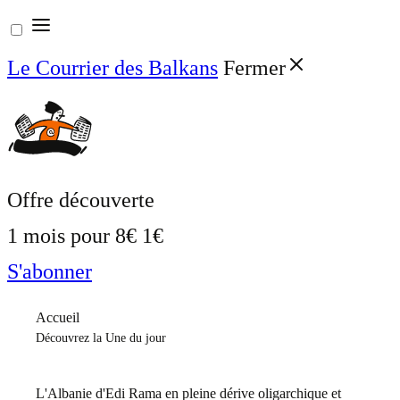
Aller
au
Le Courrier des Balkans
Fermer
contenu
Offre découverte
1 mois pour
8€
1€
S'abonner
Accueil
Découvrez la Une du jour
L'Albanie d'Edi Rama en pleine dérive oligarchique et