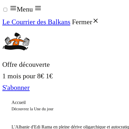
Aller
Menu
au
Le Courrier des Balkans
Fermer
contenu
Offre découverte
1 mois pour
8€
1€
S'abonner
Accueil
Découvrez la Une du jour
L'Albanie d'Edi Rama en pleine dérive oligarchique et autocrati