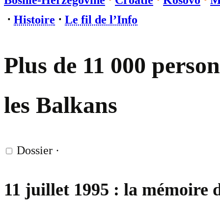
Bosnie-Herzégovine
⋅
Croatie
⋅
Kosovo
⋅
M
⋅
Histoire
⋅
Le fil de l’Info
Plus de 11 000 person
les Balkans
Dossier
·
11 juillet 1995 : la mémoire