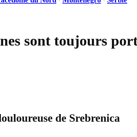
acédoine du Nord
⋅
Monténégro
⋅
Serbie
nes sont toujours por
 douloureuse de Srebrenica