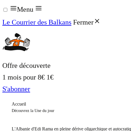
Aller
Menu
au
Le Courrier des Balkans
Fermer
contenu
Offre découverte
1 mois pour
8€
1€
S'abonner
Accueil
Découvrez la Une du jour
L'Albanie d'Edi Rama en pleine dérive oligarchique et autocrati