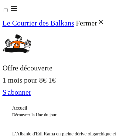
Aller
au
Le Courrier des Balkans
Fermer
contenu
Offre découverte
1 mois pour
8€
1€
S'abonner
Accueil
Découvrez la Une du jour
L'Albanie d'Edi Rama en pleine dérive oligarchique et