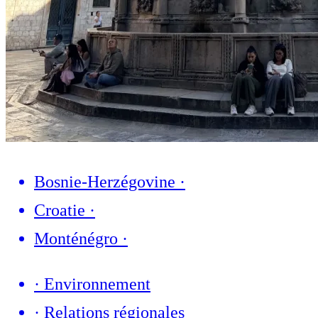
Bosnie-Herzégovine
·
Croatie
·
Monténégro
·
·
Environnement
·
Relations régionales