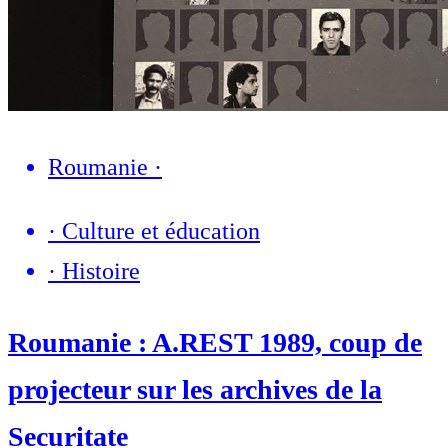
Roumanie
·
·
Culture et éducation
·
Histoire
Roumanie : A.REST 1989, coup de
projecteur sur les archives de la
Securitate