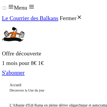
Aller
Menu
au
Le Courrier des Balkans
Fermer
contenu
Offre découverte
1 mois pour
8€
1€
S'abonner
Accueil
Découvrez la Une du jour
L'Albanie d'Edi Rama en pleine dérive oligarchique et autocrati