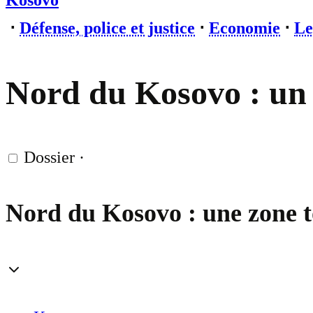
Kosovo
⋅
Défense, police et justice
⋅
Economie
⋅
Le
Nord du Kosovo : un a
Dossier
·
Nord du Kosovo : une zone t