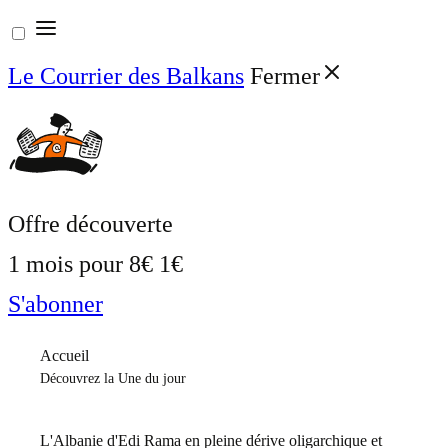
Aller
au
Le Courrier des Balkans
Fermer
contenu
Offre découverte
1 mois pour
8€
1€
S'abonner
Accueil
Découvrez la Une du jour
L'Albanie d'Edi Rama en pleine dérive oligarchique et