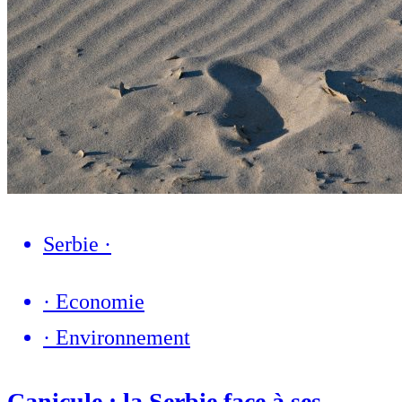
Serbie
·
·
Economie
·
Environnement
Canicule : la Serbie face à ses