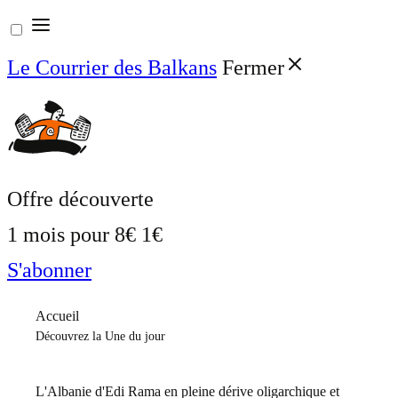
Aller
au
Le Courrier des Balkans
Fermer
contenu
Offre découverte
1 mois pour
8€
1€
S'abonner
Accueil
Découvrez la Une du jour
L'Albanie d'Edi Rama en pleine dérive oligarchique et