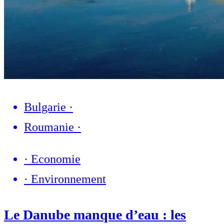
Bulgarie
·
Roumanie
·
·
Economie
·
Environnement
Le Danube manque d’eau : les