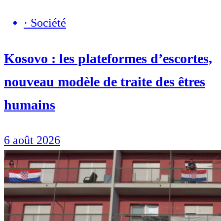
·
Société
Kosovo : les plateformes d’escortes,
nouveau modèle de traite des êtres
humains
6 août 2026