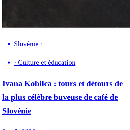
Slovénie
·
·
Culture et éducation
Ivana Kobilca : tours et détours de
la plus célèbre buveuse de café de
Slovénie