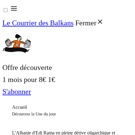
Aller
au
Le Courrier des Balkans
Fermer
contenu
Offre découverte
1 mois pour
8€
1€
S'abonner
Accueil
Découvrez la Une du jour
L'Albanie d'Edi Rama en pleine dérive oligarchique et