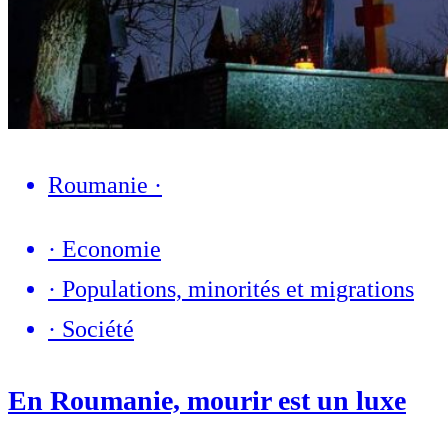
Roumanie
·
·
Economie
·
Populations, minorités et migrations
·
Société
En Roumanie, mourir est un luxe