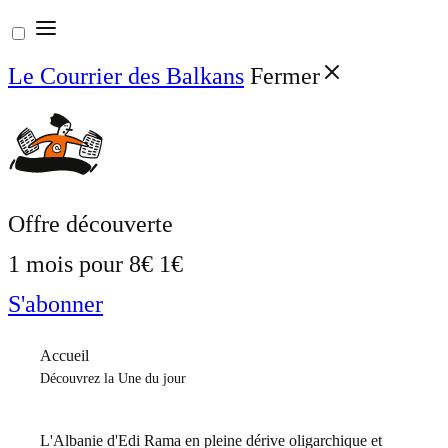
Aller
au
Le Courrier des Balkans
Fermer
contenu
Offre découverte
1 mois pour
8€
1€
S'abonner
Accueil
Découvrez la Une du jour
L'Albanie d'Edi Rama en pleine dérive oligarchique et