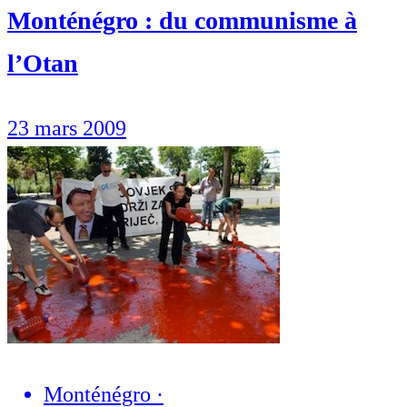
Monténégro : du communisme à
l’Otan
23 mars 2009
Monténégro
·