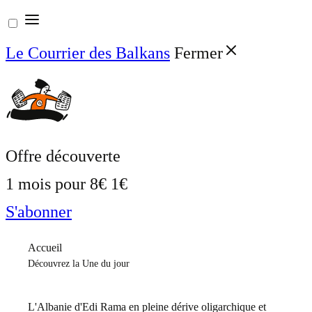
Aller
au
Le Courrier des Balkans
Fermer
contenu
Offre découverte
1 mois pour
8€
1€
S'abonner
Accueil
Découvrez la Une du jour
L'Albanie d'Edi Rama en pleine dérive oligarchique et