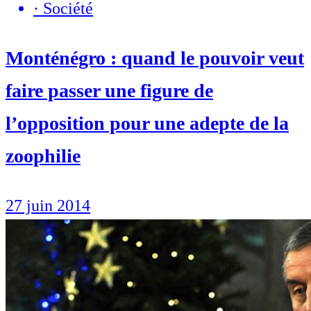
·
Société
Monténégro : quand le pouvoir veut
faire passer une figure de
l’opposition pour une adepte de la
zoophilie
27 juin 2014