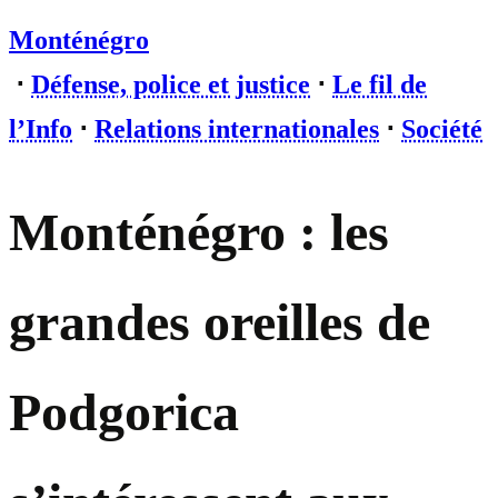
Monténégro
⋅
Défense, police et justice
⋅
Le fil de
l’Info
⋅
Relations internationales
⋅
Société
Monténégro : les
grandes oreilles de
Podgorica