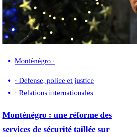
Monténégro
·
·
Défense, police et justice
·
Relations internationales
Monténégro : une réforme des
services de sécurité taillée sur