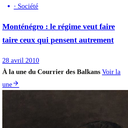
·
Société
Monténégro : le régime veut faire
taire ceux qui pensent autrement
28 avril 2010
À la une du Courrier des Balkans
Voir la
une