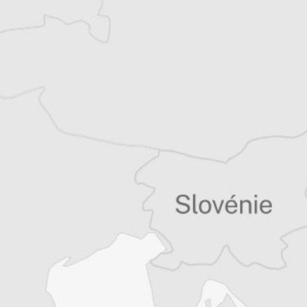
Chloé Billon
Traducteur⋅rice
Tous nos articles de Bilten