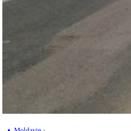
Moldavie
·