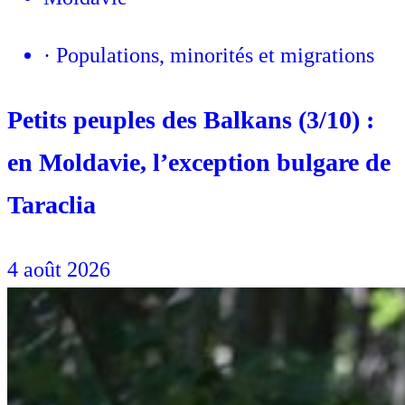
·
Populations, minorités et migrations
Petits peuples des Balkans (3/10) :
en Moldavie, l’exception bulgare de
Taraclia
4 août 2026