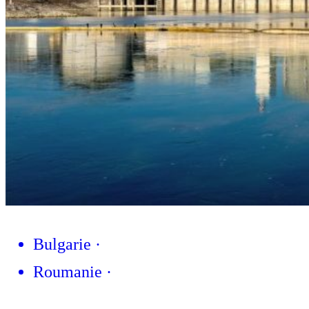
Bulgarie
·
Roumanie
·