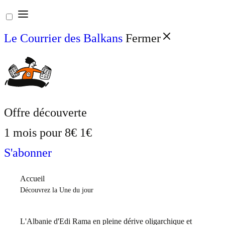
Aller
au
Le Courrier des Balkans
Fermer
contenu
Offre découverte
1 mois pour
8€
1€
S'abonner
Accueil
Découvrez la Une du jour
L'Albanie d'Edi Rama en pleine dérive oligarchique et