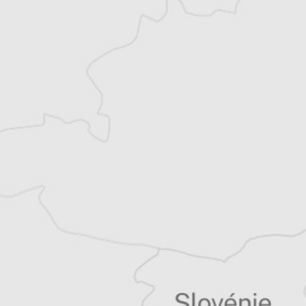
Alexandre Billette
Traducteur⋅rice
Tous nos articles de Monitor (Monténégro)