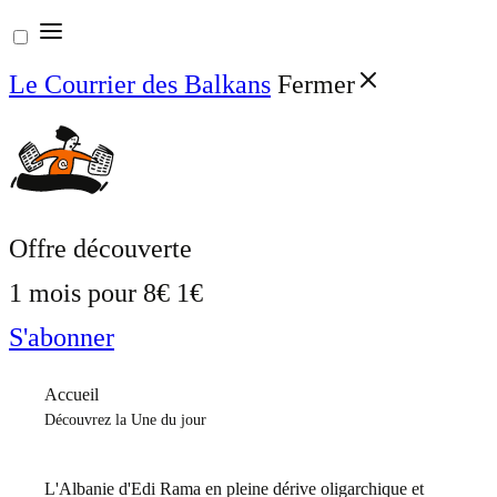
Aller
au
Le Courrier des Balkans
Fermer
contenu
Offre découverte
1 mois pour
8€
1€
S'abonner
Accueil
Découvrez la Une du jour
L'Albanie d'Edi Rama en pleine dérive oligarchique et