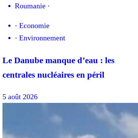
Roumanie
·
·
Economie
·
Environnement
Le Danube manque d’eau : les
centrales nucléaires en péril
5 août 2026