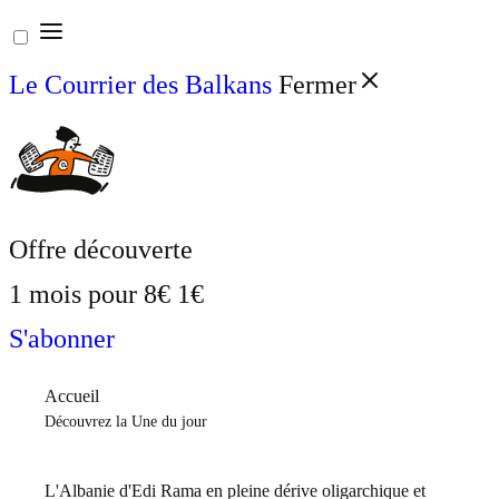
Aller
au
Le Courrier des Balkans
Fermer
contenu
Offre découverte
1 mois pour
8€
1€
S'abonner
Accueil
Découvrez la Une du jour
L'Albanie d'Edi Rama en pleine dérive oligarchique et