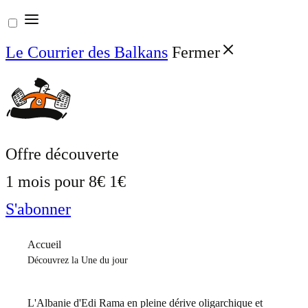
Aller
au
Le Courrier des Balkans
Fermer
contenu
Offre découverte
1 mois pour
8€
1€
S'abonner
Accueil
Découvrez la Une du jour
L'Albanie d'Edi Rama en pleine dérive oligarchique et