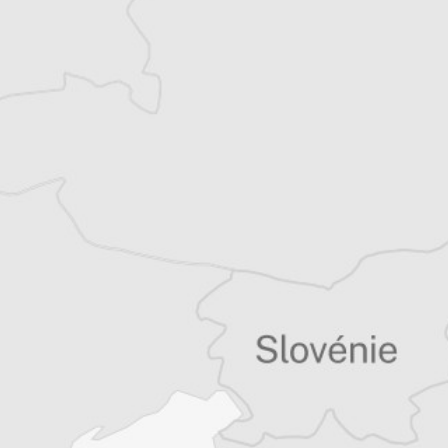
et le serbe). Elle est l’auteure de nombreux
articles dans des revues scientifiques
internationales et a contribué à des
monographies de recherche.
Article original
Tous nos articles de Monitor (Monténégro)