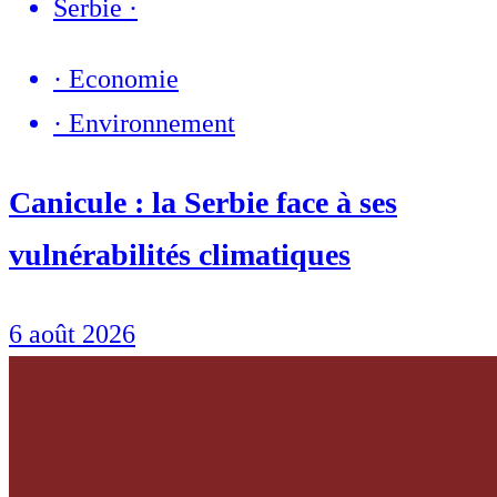
Serbie
·
·
Economie
·
Environnement
Canicule : la Serbie face à ses
vulnérabilités climatiques
6 août 2026