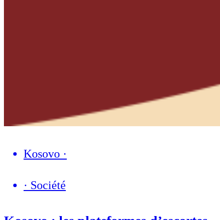
Kosovo
·
·
Société