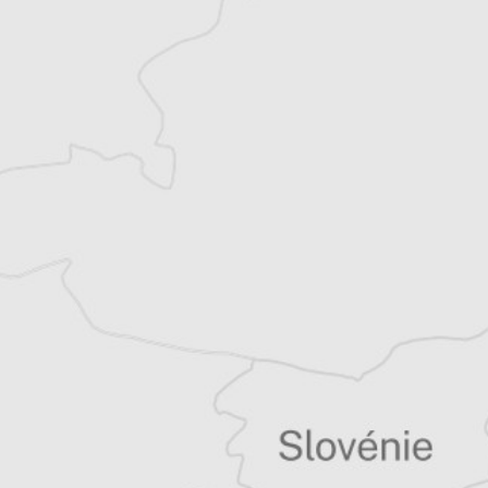
Alexandre Billette
Traducteur⋅rice
Tous nos articles de Monitor (Monténégro)