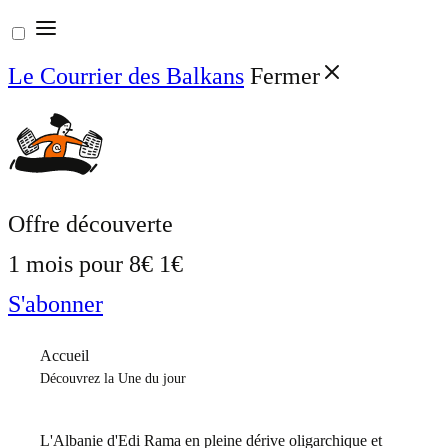
Aller
au
Le Courrier des Balkans
Fermer
contenu
Offre découverte
1 mois pour
8€
1€
S'abonner
Accueil
Découvrez la Une du jour
L'Albanie d'Edi Rama en pleine dérive oligarchique et