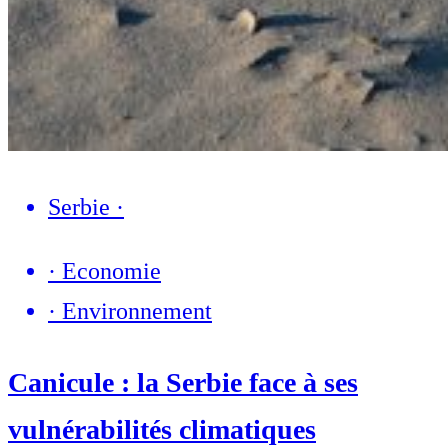
Serbie
·
·
Economie
·
Environnement
Canicule : la Serbie face à ses
vulnérabilités climatiques