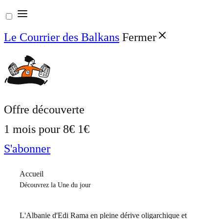
Aller
au
Le Courrier des Balkans
Fermer
contenu
Offre découverte
1 mois pour
8€
1€
S'abonner
Accueil
Découvrez la Une du jour
L'Albanie d'Edi Rama en pleine dérive oligarchique et