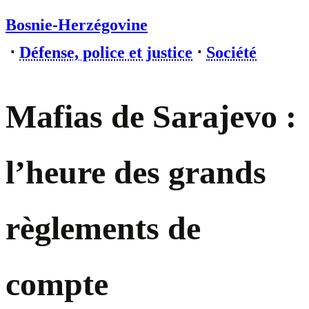
Bosnie-Herzégovine
⋅
Défense, police et justice
⋅
Société
Mafias de Sarajevo :
l’heure des grands
règlements de
compte