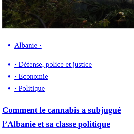
Albanie
·
·
Défense, police et justice
·
Economie
·
Politique
Comment le cannabis a subjugué
l’Albanie et sa classe politique