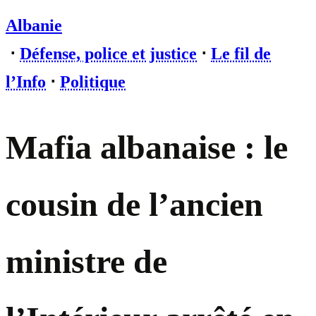
Albanie
⋅
Défense, police et justice
⋅
Le fil de
l’Info
⋅
Politique
Mafia albanaise : le
cousin de l’ancien
ministre de