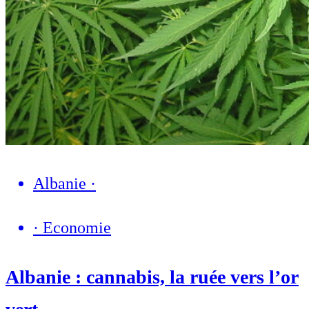
Albanie
·
·
Economie
Albanie : cannabis, la ruée vers l’or