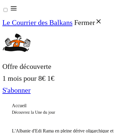
Aller
au
Le Courrier des Balkans
Fermer
contenu
Offre découverte
1 mois pour
8€
1€
S'abonner
Accueil
Découvrez la Une du jour
L'Albanie d'Edi Rama en pleine dérive oligarchique et