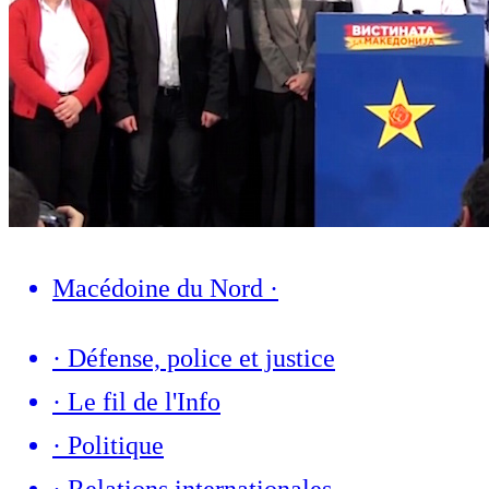
Macédoine du Nord
·
·
Défense, police et justice
·
Le fil de l'Info
·
Politique
·
Relations internationales