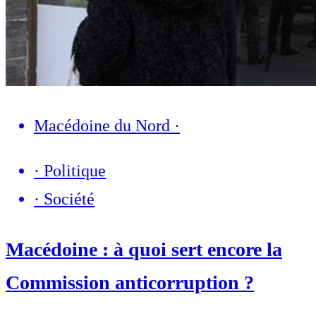
Macédoine du Nord
·
·
Politique
·
Société
Macédoine : à quoi sert encore la
Commission anticorruption ?