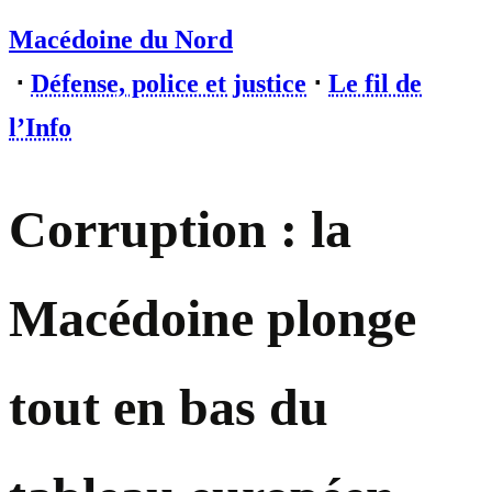
Macédoine du Nord
⋅
Défense, police et justice
⋅
Le fil de
l’Info
Corruption : la
Macédoine plonge
tout en bas du