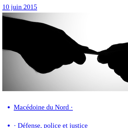
10 juin 2015
Macédoine du Nord
·
·
Défense, police et justice