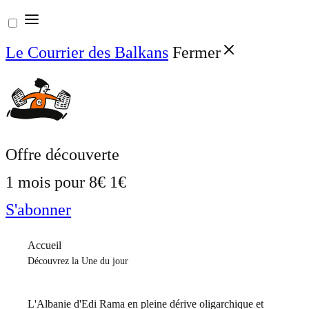
Aller
au
Le Courrier des Balkans
Fermer
contenu
Offre découverte
1 mois pour
8€
1€
S'abonner
Accueil
Découvrez la Une du jour
L'Albanie d'Edi Rama en pleine dérive oligarchique et