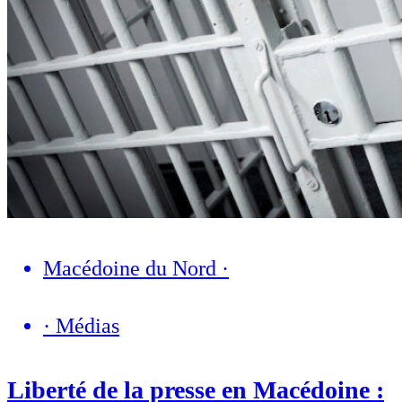
Macédoine du Nord
·
·
Médias
Liberté de la presse en Macédoine :