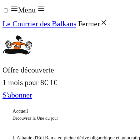
Aller
Menu
au
Le Courrier des Balkans
Fermer
contenu
Offre découverte
1 mois pour
8€
1€
S'abonner
Accueil
Découvrez la Une du jour
L'Albanie d'Edi Rama en pleine dérive oligarchique et autocrati