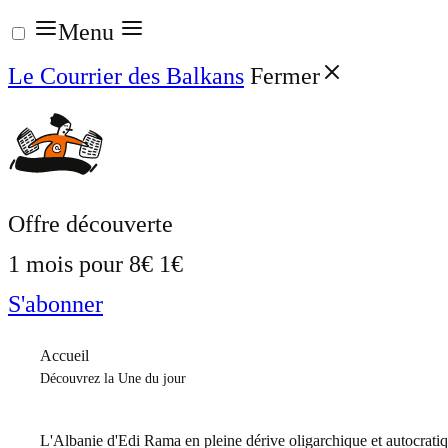
Aller
Menu
au
Le Courrier des Balkans
Fermer
contenu
Offre découverte
1 mois pour
8€
1€
S'abonner
Accueil
Découvrez la Une du jour
L'Albanie d'Edi Rama en pleine dérive oligarchique et autocrati