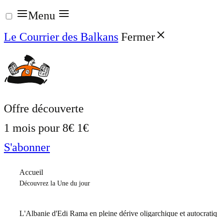
Aller
Menu
au
Le Courrier des Balkans
Fermer
contenu
Offre découverte
1 mois pour
8€
1€
S'abonner
Accueil
Découvrez la Une du jour
L'Albanie d'Edi Rama en pleine dérive oligarchique et autocrati