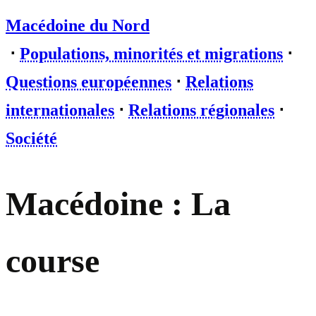
Macédoine du Nord
⋅
Populations, minorités et migrations
⋅
Questions européennes
⋅
Relations
internationales
⋅
Relations régionales
⋅
Société
Macédoine : La
course