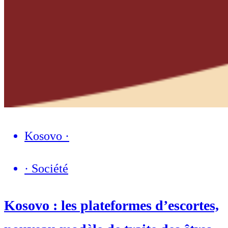
Kosovo
·
·
Société
Kosovo : les plateformes d’escortes,