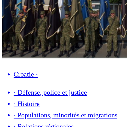
Croatie
·
·
Défense, police et justice
·
Histoire
·
Populations, minorités et migrations
·
Relations régionales