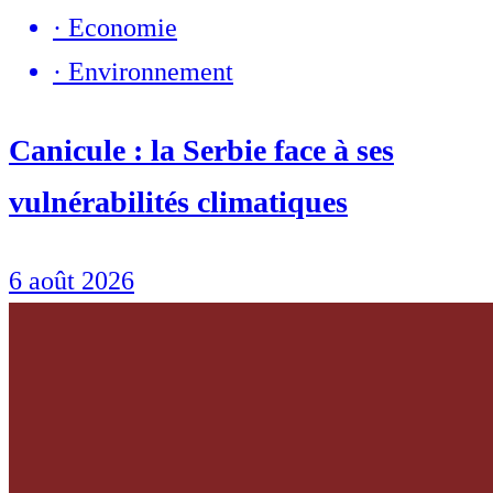
·
Economie
·
Environnement
Canicule : la Serbie face à ses
vulnérabilités climatiques
6 août 2026