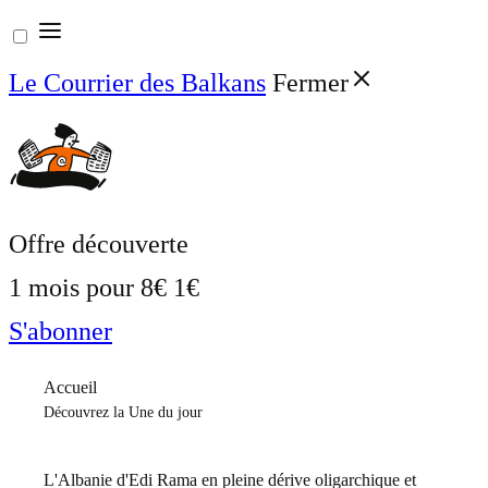
Aller
au
Le Courrier des Balkans
Fermer
contenu
Offre découverte
1 mois pour
8€
1€
S'abonner
Accueil
Découvrez la Une du jour
L'Albanie d'Edi Rama en pleine dérive oligarchique et