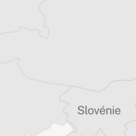
Balkans
Vous avez déjà un compte ?
Se connecter
Tous nos articles de Dnevnik (Macédoine)