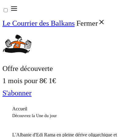
Aller
au
Le Courrier des Balkans
Fermer
contenu
Offre découverte
1 mois pour
8€
1€
S'abonner
Accueil
Découvrez la Une du jour
L'Albanie d'Edi Rama en pleine dérive oligarchique et