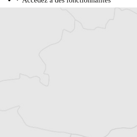
Accédez à des fonctionnalités
exclusives
Explorez +10 ans d’archives sur les
Balkans
Vous avez déjà un compte ?
Se connecter
La rédaction
Traducteur⋅rice
Tous nos articles de Shekulli