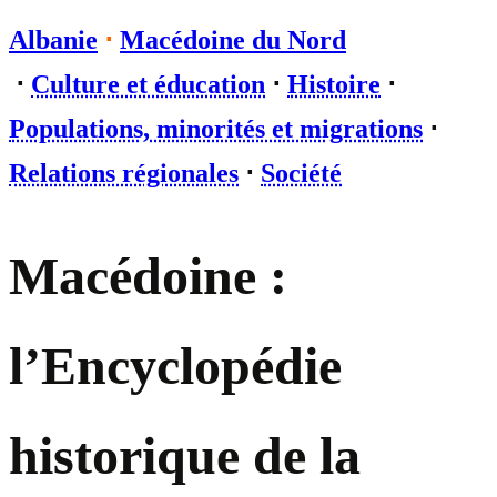
Albanie
⋅
Macédoine du Nord
⋅
Culture et éducation
⋅
Histoire
⋅
Populations, minorités et migrations
⋅
Relations régionales
⋅
Société
Macédoine :
l’Encyclopédie
historique de la