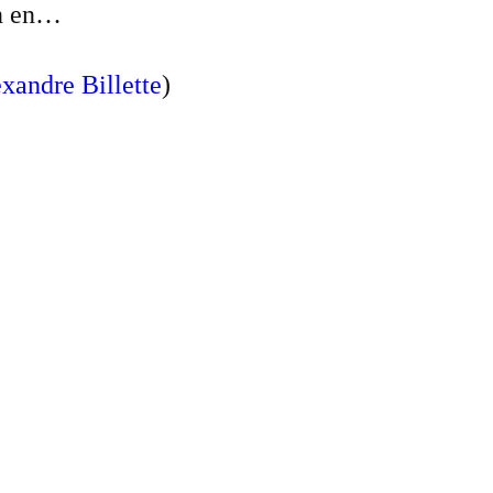
on en…
xandre Billette
)