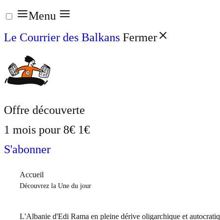
Aller
Menu
au
Le Courrier des Balkans
Fermer
contenu
Offre découverte
1 mois pour
8€
1€
S'abonner
Accueil
Découvrez la Une du jour
L'Albanie d'Edi Rama en pleine dérive oligarchique et autocrati