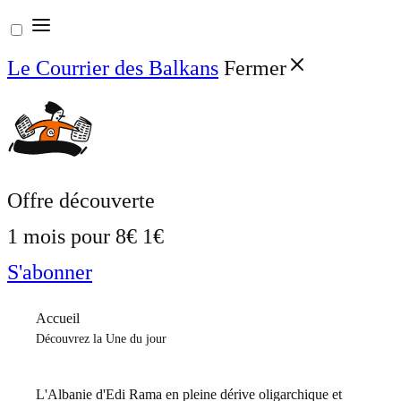
Aller
au
Le Courrier des Balkans
Fermer
contenu
Offre découverte
1 mois pour
8€
1€
S'abonner
Accueil
Découvrez la Une du jour
L'Albanie d'Edi Rama en pleine dérive oligarchique et