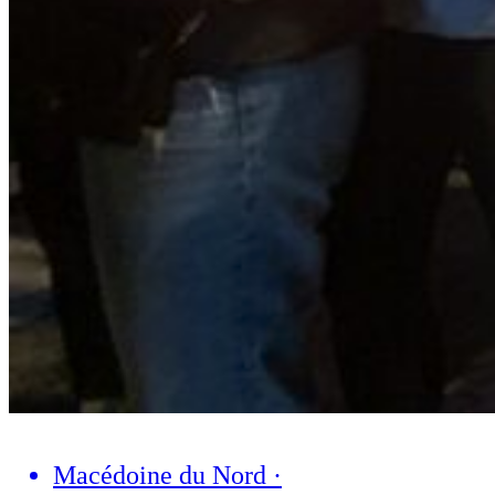
Macédoine du Nord
·