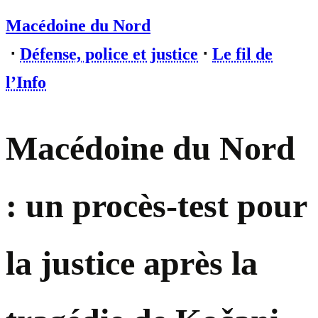
Macédoine du Nord
⋅
Défense, police et justice
⋅
Le fil de
l’Info
Macédoine du Nord
: un procès-test pour
la justice après la