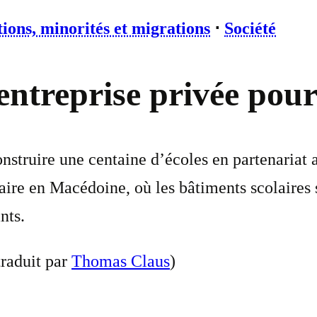
ions, minorités et migrations
⋅
Société
ntreprise privée pour
truire une centaine d’écoles en partenariat 
aire en Macédoine, où les bâtiments scolaires 
nts.
traduit par
Thomas Claus
)