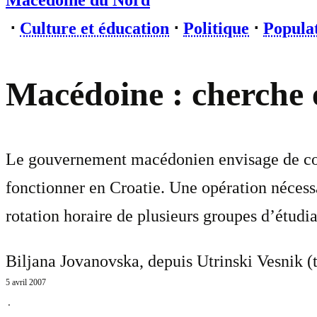
Macédoine du Nord
⋅
Culture et éducation
⋅
Politique
⋅
Populat
Macédoine : cherche e
Le gouvernement macédonien envisage de cons
fonctionner en Croatie. Une opération nécess
rotation horaire de plusieurs groupes d’étudia
Biljana Jovanovska, depuis Utrinski Vesnik (
5 avril 2007
⋅