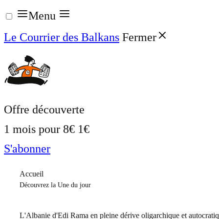
Aller
Menu
au
Le Courrier des Balkans
Fermer
contenu
Offre découverte
1 mois pour
8€
1€
S'abonner
Accueil
Découvrez la Une du jour
L'Albanie d'Edi Rama en pleine dérive oligarchique et autocrati