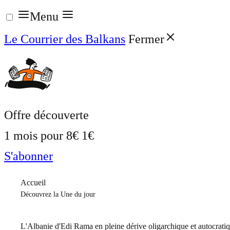
Aller
Menu
au
Le Courrier des Balkans
Fermer
contenu
Offre découverte
1 mois pour
8€
1€
S'abonner
Accueil
Découvrez la Une du jour
L'Albanie d'Edi Rama en pleine dérive oligarchique et autocrati