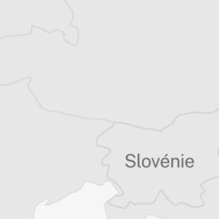
Thomas Claus
Traducteur⋅rice
Tous nos articles de Utrinski Vesnik