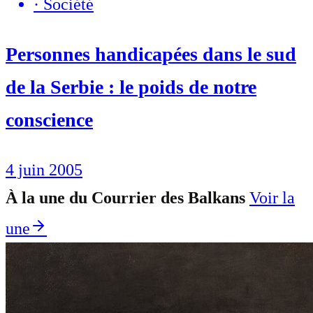
·
Société
Personnes handicapées dans le sud
de la Serbie : le poids de notre
conscience
4 juin 2005
À la une du Courrier des Balkans
Voir la
une