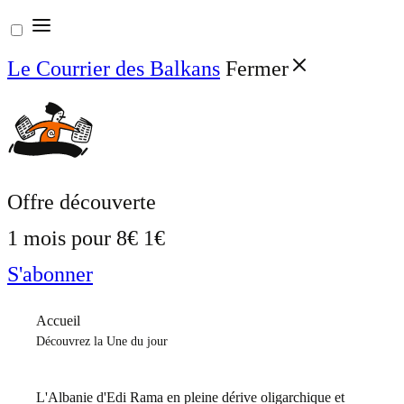
Aller
au
Le Courrier des Balkans
Fermer
contenu
Offre découverte
1 mois pour
8€
1€
S'abonner
Accueil
Découvrez la Une du jour
L'Albanie d'Edi Rama en pleine dérive oligarchique et