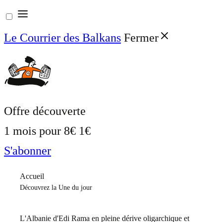
Aller
au
Le Courrier des Balkans
Fermer
contenu
Offre découverte
1 mois pour
8€
1€
S'abonner
Accueil
Découvrez la Une du jour
L'Albanie d'Edi Rama en pleine dérive oligarchique et