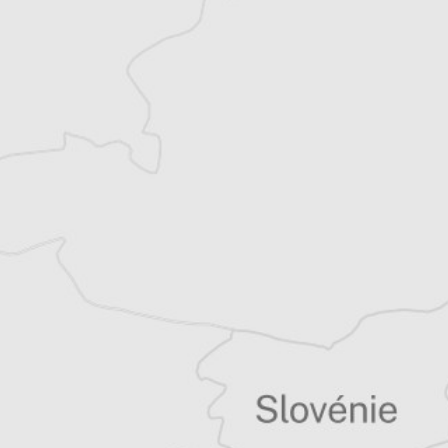
Laurent Geslin
Traducteur⋅rice
Tous nos articles de Adevarul