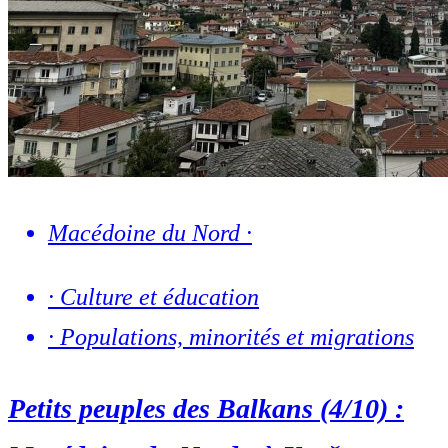
Macédoine du Nord
·
·
Culture et éducation
·
Populations, minorités et migrations
Petits peuples des Balkans (4/10) :