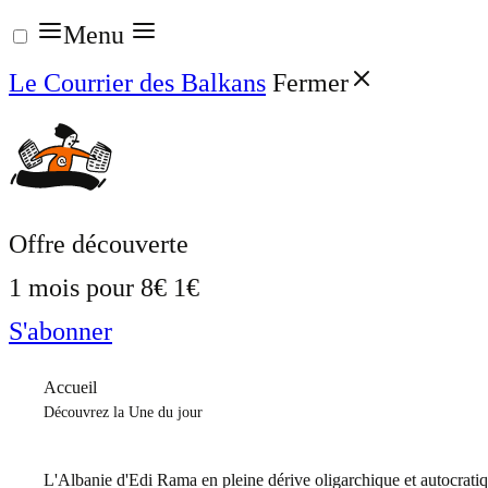
Aller
Menu
au
Le Courrier des Balkans
Fermer
contenu
Offre découverte
1 mois pour
8€
1€
S'abonner
Accueil
Découvrez la Une du jour
L'Albanie d'Edi Rama en pleine dérive oligarchique et autocrati