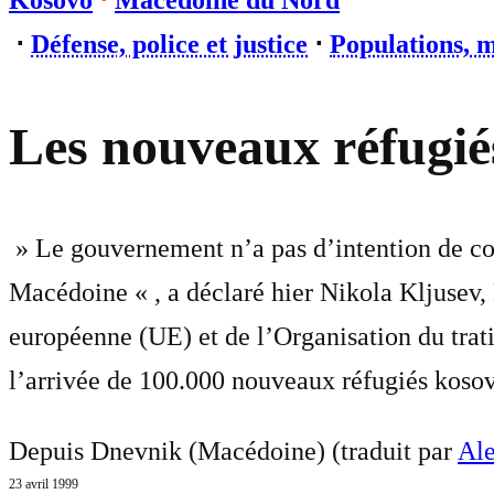
Kosovo
⋅
Macédoine du Nord
⋅
Défense, police et justice
⋅
Populations, m
Les nouveaux réfugié
» Le gouvernement n’a pas d’intention de con
Macédoine « , a déclaré hier Nikola Kljusev,
européenne (UE) et de l’Organisation du tra
l’arrivée de 100.000 nouveaux réfugiés kosov
Depuis Dnevnik (Macédoine) (traduit par
Ale
23 avril 1999