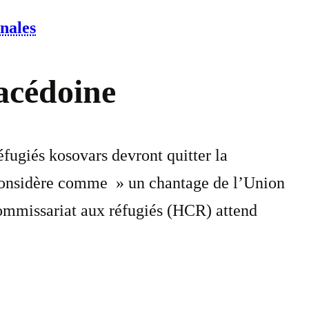
onales
acédoine
fugiés kosovars devront quitter la
l considère comme » un chantage de l’Union
commissariat aux réfugiés (HCR) attend