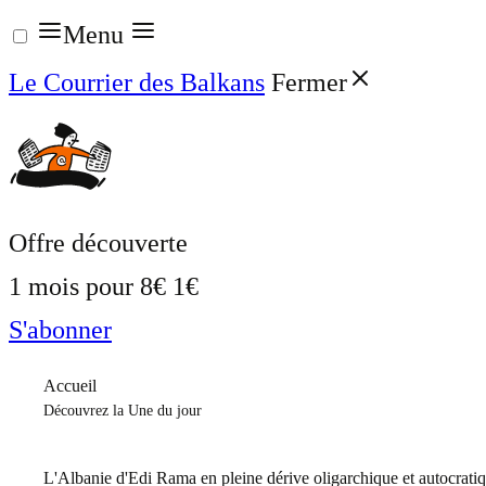
Aller
Menu
au
Le Courrier des Balkans
Fermer
contenu
Offre découverte
1 mois pour
8€
1€
S'abonner
Accueil
Découvrez la Une du jour
L'Albanie d'Edi Rama en pleine dérive oligarchique et autocrati