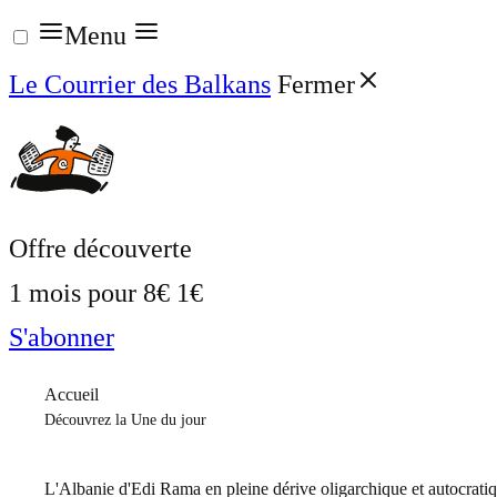
Aller
Menu
au
Le Courrier des Balkans
Fermer
contenu
Offre découverte
1 mois pour
8€
1€
S'abonner
Accueil
Découvrez la Une du jour
L'Albanie d'Edi Rama en pleine dérive oligarchique et autocrati