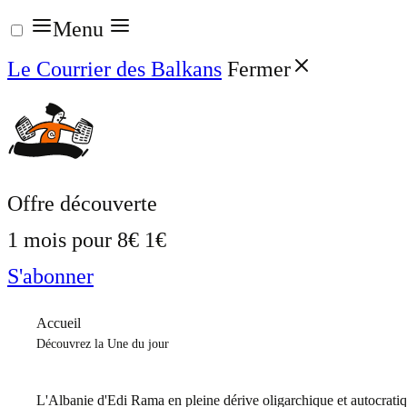
Aller
Menu
au
Le Courrier des Balkans
Fermer
contenu
Offre découverte
1 mois pour
8€
1€
S'abonner
Accueil
Découvrez la Une du jour
L'Albanie d'Edi Rama en pleine dérive oligarchique et autocrati