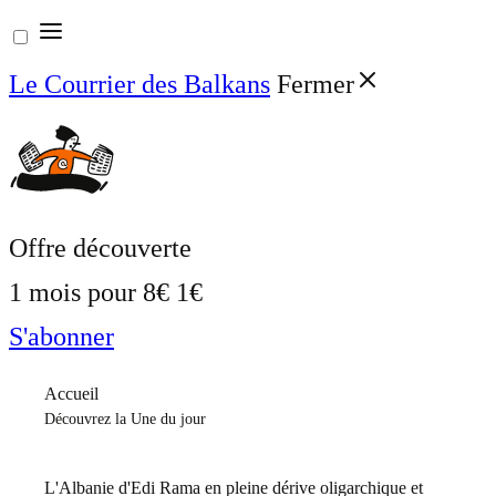
Aller
au
Le Courrier des Balkans
Fermer
contenu
Offre découverte
1 mois pour
8€
1€
S'abonner
Accueil
Découvrez la Une du jour
L'Albanie d'Edi Rama en pleine dérive oligarchique et