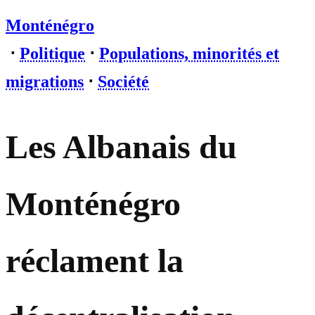
Monténégro
⋅
Politique
⋅
Populations, minorités et
migrations
⋅
Société
Les Albanais du
Monténégro
réclament la