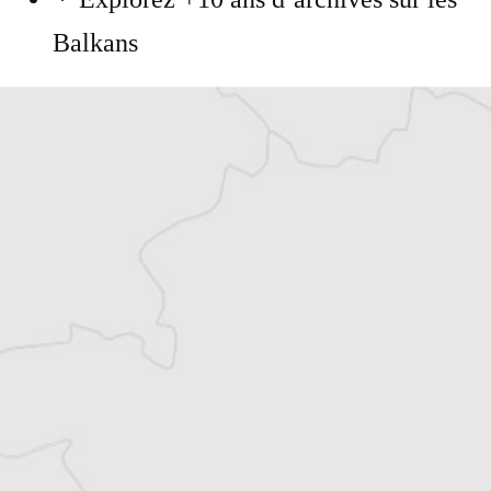
Balkans
Vous avez déjà un compte ?
Se connecter
Benoit Frogerais
Traducteur⋅rice
Tous nos articles de BIRN