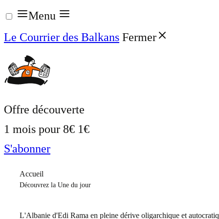
Aller
Menu
au
Le Courrier des Balkans
Fermer
contenu
Offre découverte
1 mois pour
8€
1€
S'abonner
Accueil
Découvrez la Une du jour
L'Albanie d'Edi Rama en pleine dérive oligarchique et autocrati