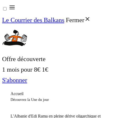
Aller
au
Le Courrier des Balkans
Fermer
contenu
Offre découverte
1 mois pour
8€
1€
S'abonner
Accueil
Découvrez la Une du jour
L'Albanie d'Edi Rama en pleine dérive oligarchique et