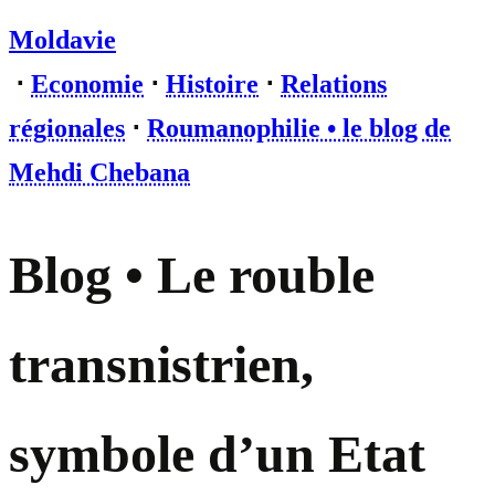
Moldavie
⋅
Economie
⋅
Histoire
⋅
Relations
régionales
⋅
Roumanophilie • le blog de
Mehdi Chebana
Blog • Le rouble
transnistrien,
symbole d’un Etat