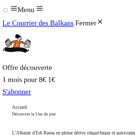
Aller
Menu
au
Le Courrier des Balkans
Fermer
contenu
Offre découverte
1 mois pour
8€
1€
S'abonner
Accueil
Découvrez la Une du jour
L'Albanie d'Edi Rama en pleine dérive oligarchique et autocrati