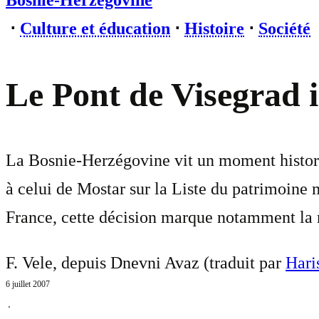
Bosnie-Herzégovine
⋅
Culture et éducation
⋅
Histoire
⋅
Société
Le Pont de Visegrad i
La Bosnie-Herzégovine vit un moment historiq
à celui de Mostar sur la Liste du patrimoi
France, cette décision marque notamment la re
F. Vele, depuis Dnevni Avaz (traduit par
Hari
6 juillet 2007
⋅