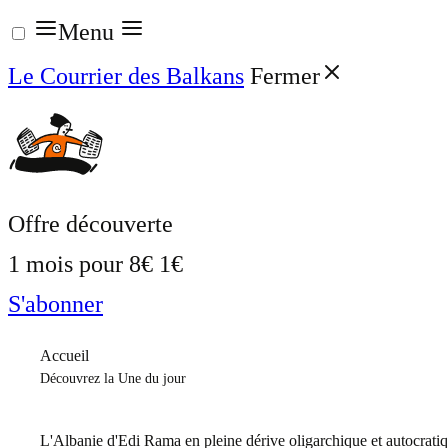
Aller
Menu
au
Le Courrier des Balkans
Fermer
contenu
Offre découverte
1 mois pour
8€
1€
S'abonner
Accueil
Découvrez la Une du jour
L'Albanie d'Edi Rama en pleine dérive oligarchique et autocrati