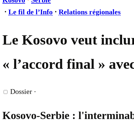
Kosovo
⋅
Serbie
⋅
Le fil de l’Info
⋅
Relations régionales
Le Kosovo veut inclur
« l’accord final » av
Dossier
·
Kosovo-Serbie : l'interminab