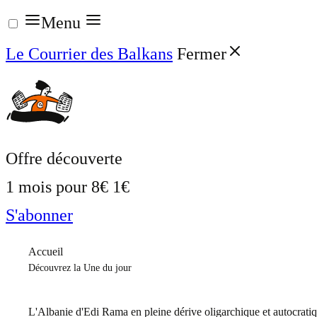
Aller
Menu
au
Le Courrier des Balkans
Fermer
contenu
Offre découverte
1 mois pour
8€
1€
S'abonner
Accueil
Découvrez la Une du jour
L'Albanie d'Edi Rama en pleine dérive oligarchique et autocrati