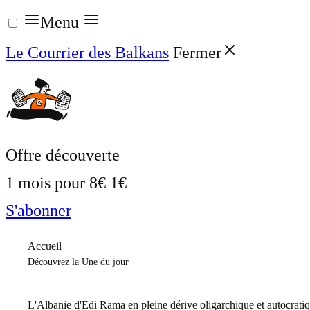
Aller
Menu
au
Le Courrier des Balkans
Fermer
contenu
Offre découverte
1 mois pour
8€
1€
S'abonner
Accueil
Découvrez la Une du jour
L'Albanie d'Edi Rama en pleine dérive oligarchique et autocrati