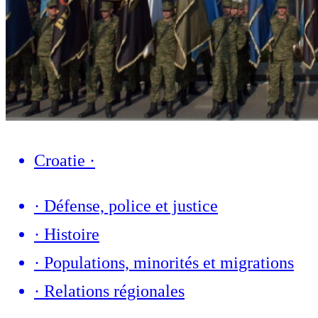
Croatie
·
·
Défense, police et justice
·
Histoire
·
Populations, minorités et migrations
·
Relations régionales