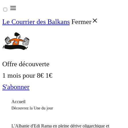
Aller
au
Le Courrier des Balkans
Fermer
contenu
Offre découverte
1 mois pour
8€
1€
S'abonner
Accueil
Découvrez la Une du jour
L'Albanie d'Edi Rama en pleine dérive oligarchique et