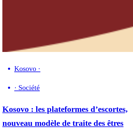
Kosovo
·
·
Société
Kosovo : les plateformes d’escortes,
nouveau modèle de traite des êtres