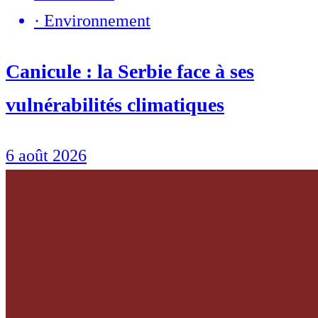
·
Environnement
Canicule : la Serbie face à ses
vulnérabilités climatiques
6 août 2026