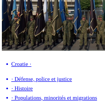
Croatie
·
·
Défense, police et justice
·
Histoire
·
Populations, minorités et migrations