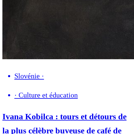
Slovénie
·
·
Culture et éducation
Ivana Kobilca : tours et détours de
la plus célèbre buveuse de café de