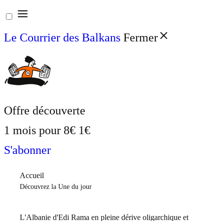
Aller
au
Le Courrier des Balkans
Fermer
contenu
Offre découverte
1 mois pour
8€
1€
S'abonner
Accueil
Découvrez la Une du jour
L'Albanie d'Edi Rama en pleine dérive oligarchique et